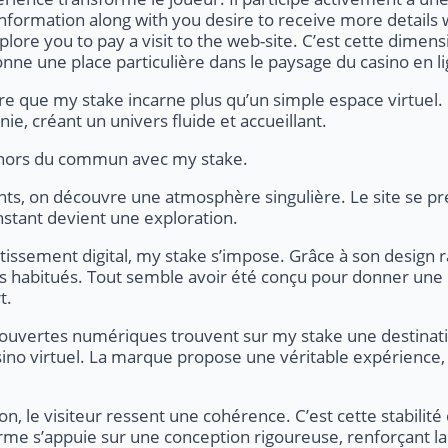
information along with you desire to receive more details 
plore you to pay a visit to the web-site. C’est cette dimensi
donne une place particulière dans le paysage du casino en l
e que my stake incarne plus qu’un simple espace virtuel. I
e, créant un univers fluide et accueillant.
 hors du commun avec my stake.
ants, on découvre une atmosphère singulière. Le site se 
nstant devient une exploration.
tissement digital, my stake s’impose. Grâce à son design raff
es habitués. Tout semble avoir été conçu pour donner une
t.
ouvertes numériques trouvent sur my stake une destinati
no virtuel. La marque propose une véritable expérience, o
n, le visiteur ressent une cohérence. C’est cette stabilité 
orme s’appuie sur une conception rigoureuse, renforçant la