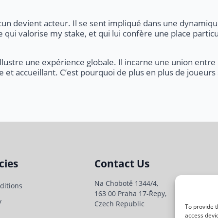
un devient acteur. Il se sent impliqué dans une dynamique
 qui valorise my stake, et qui lui confère une place partic
lustre une expérience globale. Il incarne une union entre in
de et accueillant. C’est pourquoi de plus en plus de joueur
cies
Contact Us
Na Chobotě 1344/4,
ditions
163 00 Praha 17-Řepy,
y
Czech Republic
To provide t
access devic