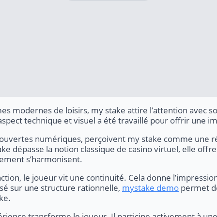
s modernes de loisirs, my stake attire l’attention avec 
spect technique et visuel a été travaillé pour offrir une
couvertes numériques, perçoivent my stake comme une r
e dépasse la notion classique de casino virtuel, elle offre
ssement s’harmonisent.
tion, le joueur vit une continuité. Cela donne l’impression
é sur une structure rationnelle,
mystake demo
permet de 
ke.
rience transforme le joueur. Il participe activement à u