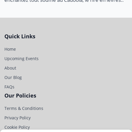
Quick Links
Home
Upcoming Events
About
Our Blog
FAQs
Our Policies
Terms & Conditions
Privacy Policy
Cookie Policy