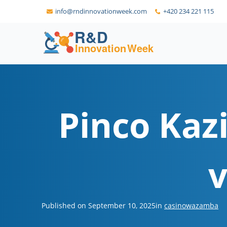
info@rndinnovationweek.com
+420 234 221 115
Pinco Kaz
v
Published on September 10, 2025
in
casinowazamba