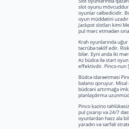
Slot oyunlarında qazan
slot oyunu mövcuddur. 
oyunlar cəlbedicidir. 
oyun müddətini uzadır
Jackpot slotları kimi M
pul mərc etmədən sı
Krah oyunlarında uğur 
təcrübə təklif edir. Ri
bilər. Eyni anda iki mərc
Az büdcə ilə start oyu
effektivdir. Pinco-nun 
Büdcə idarəetməsi Pinc
balansı qoruyur. Misal
büdcəni artırmağa imka
planlaşdırma uzunmüdd
Pinco kazino təhlükəsiz
pul çıxarışı və 24/7 dəs
oyunlardan həzz ala bil
yaradın və sərfəli stra