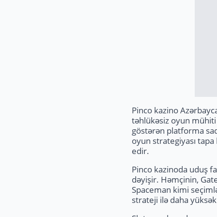
Pinco kazino Azərbayca
təhlükəsiz oyun mühiti 
göstərən platforma sad
oyun strategiyası tapa 
edir.
Pinco kazinoda uduş fa
dəyişir. Həmçinin, Gates
Spaceman kimi seçimlər
strateji ilə daha yüksək