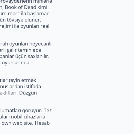
provayderlərin minlərlə
in, Book of Dead kimi
imum mərc ilə başlamaq
ün tövsiyə olunur.
jimi ilə oyunları real
rah oyunları heyecanlı
rlı gəlir təmin edə
panlar üçün saxlanılır.
h oyunlarında
tlər təyin etmək
nuslardan istifadə
klifləri. Düzgün
əlumatları qoruyur. Tez
ular mobil cihazlarla
 own web site. Hesab