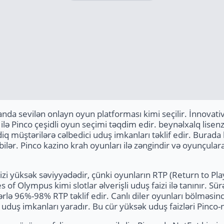
nda sevilən onlayn oyun platforması kimi seçilir. İnnovativ
ilə Pinco çeşidli oyun seçimi təqdim edir. beynəlxalq lisenzi
iq müştərilərə cəlbedici uduş imkanları təklif edir. Burad
bilər. Pinco kazino krah oyunları ilə zəngindir və oyunçular
izi yüksək səviyyədədir, çünki oyunların RTP (Return to Pl
 of Olympus kimi slotlar əlverişli uduş faizi ilə tanınır. Sürə
lə 96%-98% RTP təklif edir. Canlı diler oyunları bölməsin
 uduş imkanları yaradır. Bu cür yüksək uduş faizləri Pinco-nu