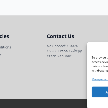
cies
Contact Us
Na Chobotě 1344/4,
ditions
163 00 Praha 17-Řepy,
y
Czech Republic
To provide t
access devic
data such as
withdrawing 
Manage ser
A