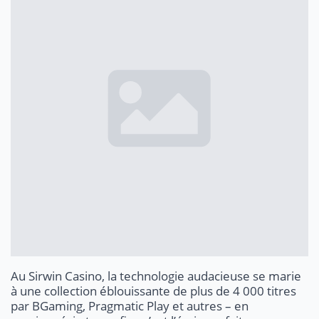
Au Sirwin Casino, la technologie audacieuse se marie
à une collection éblouissante de plus de 4 000 titres
par BGaming, Pragmatic Play et autres – en