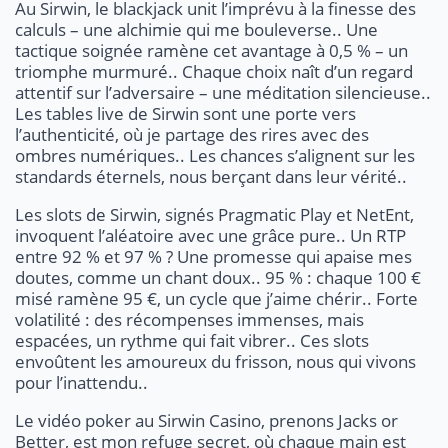
Au Sirwin, le blackjack unit l’imprévu à la finesse des
calculs – une alchimie qui me bouleverse.. Une
tactique soignée ramène cet avantage à 0,5 % – un
triomphe murmuré.. Chaque choix naît d’un regard
attentif sur l’adversaire – une méditation silencieuse..
Les tables live de Sirwin sont une porte vers
l’authenticité, où je partage des rires avec des
ombres numériques.. Les chances s’alignent sur les
standards éternels, nous berçant dans leur vérité..
Les slots de Sirwin, signés Pragmatic Play et NetEnt,
invoquent l’aléatoire avec une grâce pure.. Un RTP
entre 92 % et 97 % ? Une promesse qui apaise mes
doutes, comme un chant doux.. 95 % : chaque 100 €
misé ramène 95 €, un cycle que j’aime chérir.. Forte
volatilité : des récompenses immenses, mais
espacées, un rythme qui fait vibrer.. Ces slots
envoûtent les amoureux du frisson, nous qui vivons
pour l’inattendu..
Le vidéo poker au Sirwin Casino, prenons Jacks or
Better, est mon refuge secret, où chaque main est