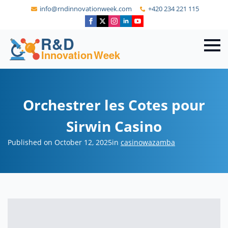
info@rndinnovationweek.com
+420 234 221 115
Orchestrer les Cotes pour
Sirwin Casino
Published on October 12, 2025
in
casinowazamba