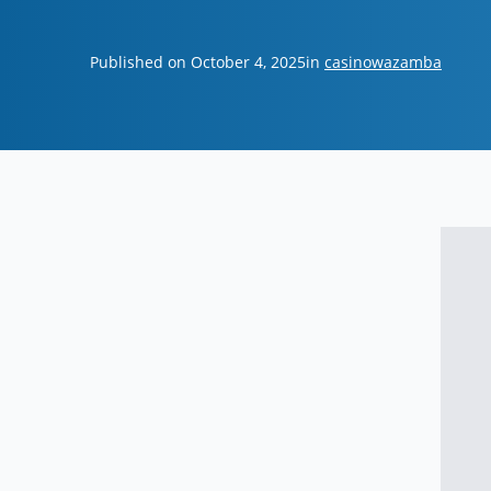
Published on October 4, 2025
in
casinowazamba