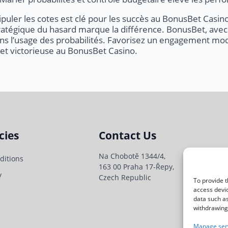
puler les cotes est clé pour les succès au BonusBet Casino
ratégique du hasard marque la différence. BonusBet, avec
dans l’usage des probabilités. Favorisez un engagement m
 et victorieuse au BonusBet Casino.
cies
Contact Us
Na Chobotě 1344/4,
ditions
163 00 Praha 17-Řepy,
y
Czech Republic
To provide t
access devic
data such as
withdrawing 
Manage ser