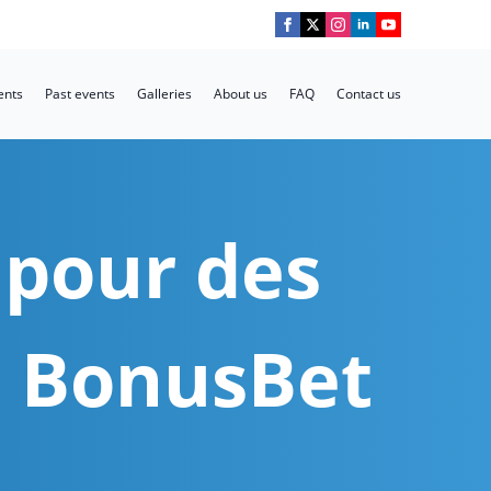
ents
Past events
Galleries
About us
FAQ
Contact us
 pour des
u BonusBet