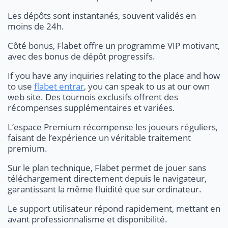
Les dépôts sont instantanés, souvent validés en
moins de 24h.
Côté bonus, Flabet offre un programme VIP motivant,
avec des bonus de dépôt progressifs.
If you have any inquiries relating to the place and how
to use
flabet entrar
, you can speak to us at our own
web site. Des tournois exclusifs offrent des
récompenses supplémentaires et variées.
L’espace Premium récompense les joueurs réguliers,
faisant de l’expérience un véritable traitement
premium.
Sur le plan technique, Flabet permet de jouer sans
téléchargement directement depuis le navigateur,
garantissant la même fluidité que sur ordinateur.
Le support utilisateur répond rapidement, mettant en
avant professionnalisme et disponibilité.