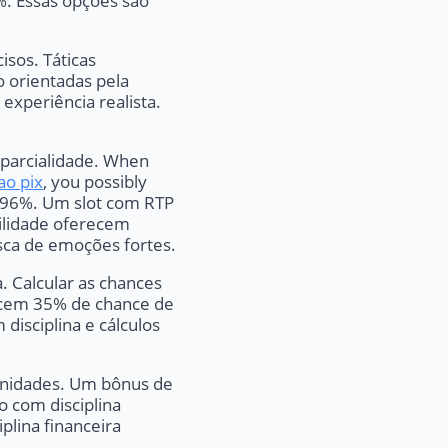
. Essas opções são
isos. Táticas
o orientadas pela
experiência realista.
mparcialidade. When
ao pix
, you possibly
e 96%. Um slot com RTP
tilidade oferecem
sca de emoções fortes.
 Calcular as chances
ecem 35% de chance de
disciplina e cálculos
tunidades. Um bônus de
o com disciplina
plina financeira