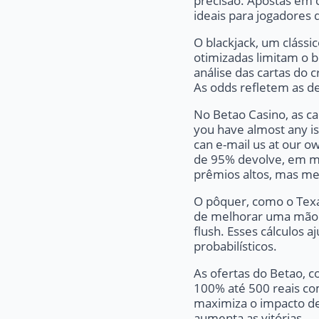
precisão. Apostas em 
ideais para jogadores
O blackjack, um clássi
otimizadas limitam o b
análise das cartas do 
As odds refletem as de
No Betao Casino, as c
you have almost any i
can e-mail us at our o
de 95% devolve, em méd
prêmios altos, mas me
O pôquer, como o Texa
de melhorar uma mão 
flush. Esses cálculos 
probabilísticos.
As ofertas do Betao, 
100% até 500 reais co
maximiza o impacto de
aumenta as vitórias.