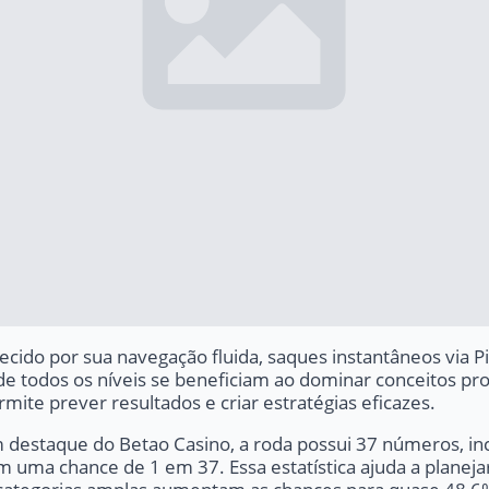
cido por sua navegação fluida, saques instantâneos via P
e todos os níveis se beneficiam ao dominar conceitos prob
mite prever resultados e criar estratégias eficazes.
 destaque do Betao Casino, a roda possui 37 números, inc
uma chance de 1 em 37. Essa estatística ajuda a planeja